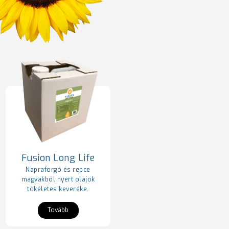
Fusion Long Life
Napraforgó és repce
magvakból nyert olajok
tökéletes keveréke.
Tovább