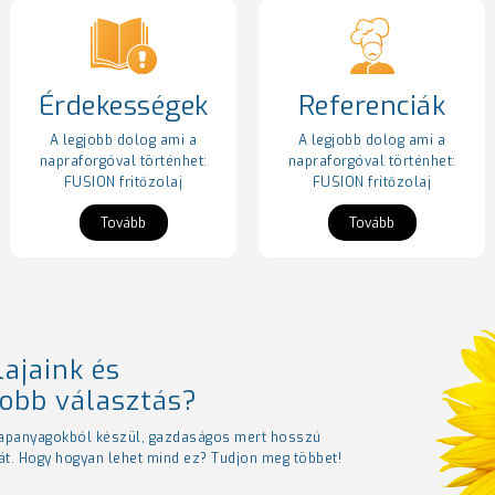
Érdekességek
Referenciák
A legjobb dolog ami a
A legjobb dolog ami a
napraforgóval történhet:
napraforgóval történhet:
FUSION fritőzolaj
FUSION fritőzolaj
Tovább
Tovább
lajaink és
jobb választás?
lapanyagokból készül, gazdaságos mert hosszú
át. Hogy hogyan lehet mind ez? Tudjon meg többet!