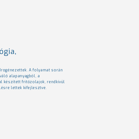
ógia,
idrogénezettek. A folyamat során
váló alapanyagból, a
 készített fritőzolajok, rendkívül
sre lettek kifejlesztve.