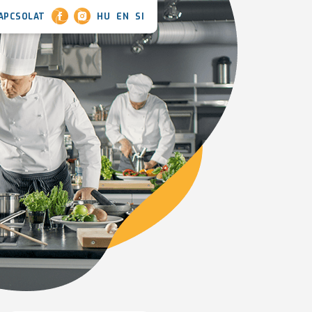
APCSOLAT
HU
EN
SI