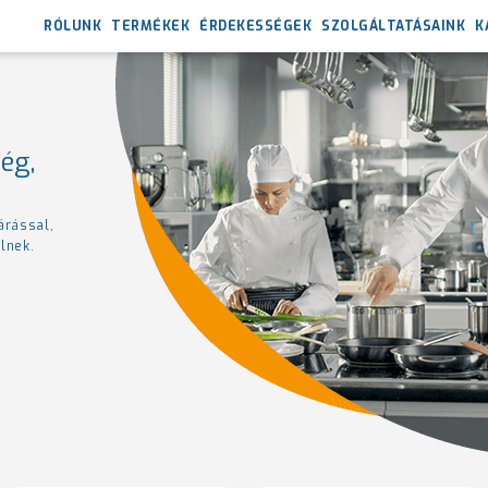
RÓLUNK
TERMÉKEK
ÉRDEKESSÉGEK
SZOLGÁLTATÁSAINK
K
ég,
árással,
lnek.