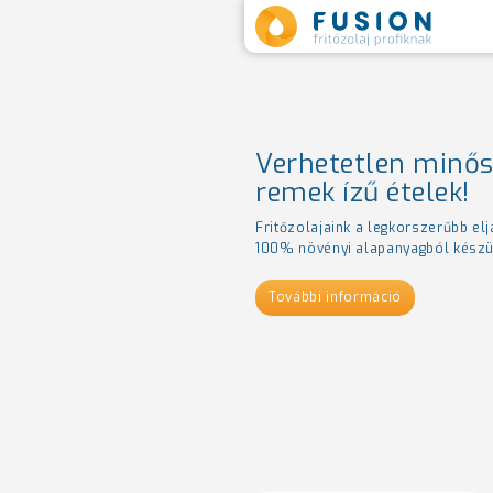
Verhetetlen minős
remek ízű ételek!
Fritőzolajaink a legkorszerűbb elj
100% növényi alapanyagból készü
További információ