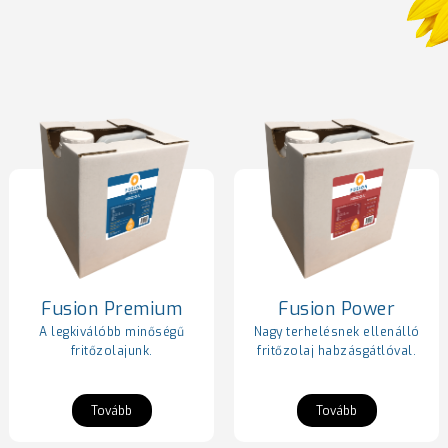
Fusion Premium
Fusion Power
A legkiválóbb minőségű
Nagy terhelésnek ellenálló
fritőzolajunk.
fritőzolaj habzásgátlóval.
Tovább
Tovább