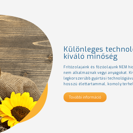
Különleges technol
kiváló minőség
Frítőzolajaink és főzőolajunk NEM h
nem alkalmaznak vegyi anyagokat. Ki
legkorszerűbb gyártási technológiával
hosszú élettartammal, komoly terhelé
További információ