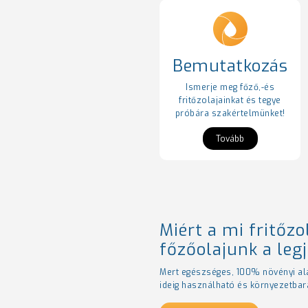
Bemutatkozás
Ismerje meg főző,-és
fritőzolajainkat és tegye
próbára szakértelmünket!
Tovább
Miért a mi fritőzo
főzőolajunk a leg
Mert egészséges, 100% növényi a
ideig használható és környezetbar